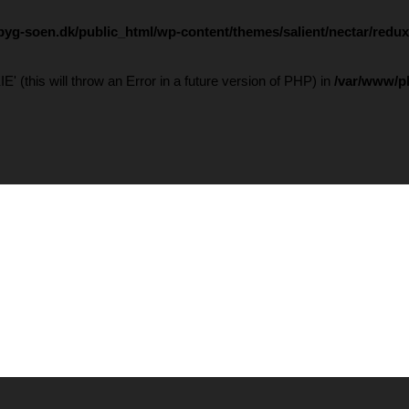
yg-soen.dk/public_html/wp-content/themes/salient/nectar/redu
this will throw an Error in a future version of PHP) in
/var/www/p