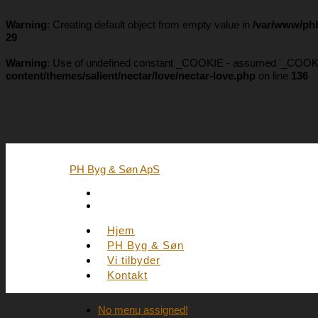
Warning
: Creating default object from empty value in
/var/www/phb
29
Warning
: Use of undefined constant _COOKIE - assumed '_COOKIE' (
content/themes/salient/nectar/love/nectar-love.php
on line
136
PH Byg & Søn ApS
Hjem
PH Byg & Søn
Vi tilbyder
Kontakt
No menu assigned!