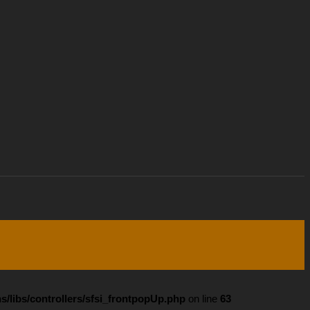
s/libs/controllers/sfsi_frontpopUp.php
on line
63