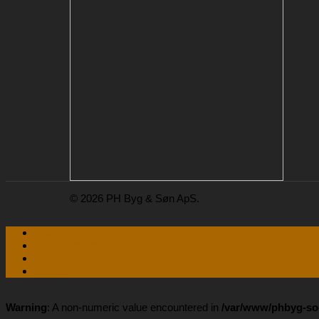
© 2026 PH Byg & Søn ApS.
Hjem
PH Byg & Søn
Vi tilbyder
Kontakt
Warning
: A non-numeric value encountered in
/var/www/phbyg-soe