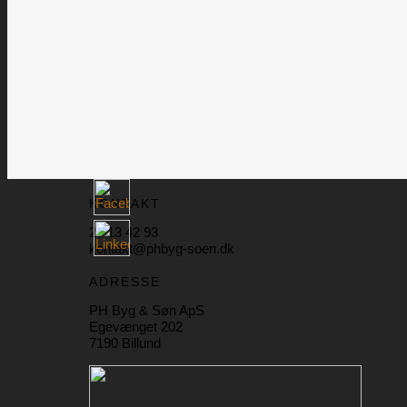
KONTAKT
29 13 42 93
kontakt@phbyg-soen.dk
ADRESSE
PH Byg & Søn ApS
Egevænget 202
7190 Billund