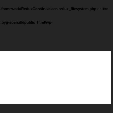
x-framework/ReduxCore/inc/class.redux_filesystem.php
on line
hbyg-soen.dk/public_html/wp-