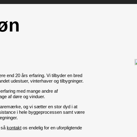
øn
 end 20 års erfaring. Vi tilbyder en bred
andet udestuer, vinterhaver og tilbygninger.
or erfaring med mange andre af
ge af døre og vinduer.
varemærke, og vi sætter en stor dyd i at
 assistance i hele byggeprocessen samt være
egninger.
, så
kontakt
os endelig for en uforpligtende